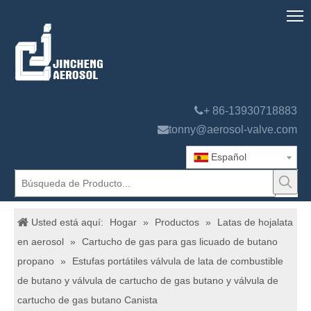

+ 86-13930718883

tonny@aerosol-valve.com
Español
Usted está aquí:
Hogar
»
Productos
»
Latas de hojalata
en aerosol
»
Cartucho de gas para gas licuado de butano
propano
»
Estufas portátiles válvula de lata de combustible
de butano y válvula de cartucho de gas butano y válvula de
cartucho de gas butano Canista