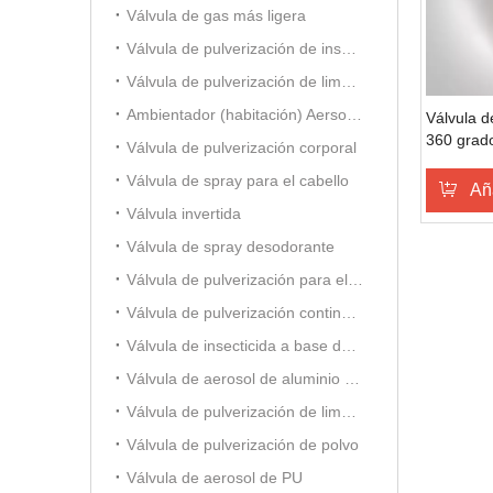
Válvula de gas más ligera
Válvula de pulverización de insecticida a base de aceite
Válvula de pulverización de limpiador de carburador
Ambientador (habitación) Aersol Vavle
Válvula d
360 ​​grad
Válvula de pulverización corporal
pulveriza
Válvula de spray para el cabello
direccion
Aña
Válvula invertida
Válvula de spray desodorante
Válvula de pulverización para el cuidado del automóvil
Válvula de pulverización continua de 20 mm
Válvula de insecticida a base de alcohol
Válvula de aerosol de aluminio (para ambientador)
Válvula de pulverización de limpiador de espuma
Válvula de pulverización de polvo
Válvula de aerosol de PU