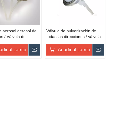
e aerosol aerosol de
Válvula de pulverización de
os / Válvula de
todas las direcciones / válvula
ción de todas las
de pulverización de aerosol de
es
360 ​​grados
dir al carrito
Preguntar
Añadir al carrito
Preguntar