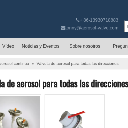

+ 86-13930718883

tonny@aerosol-valve.com
Vídeo
Noticias y Eventos
Sobre nosotros
Pregun
aerosol continua
»
Válvula de aerosol para todas las direcciones
la de aerosol para todas las direccione