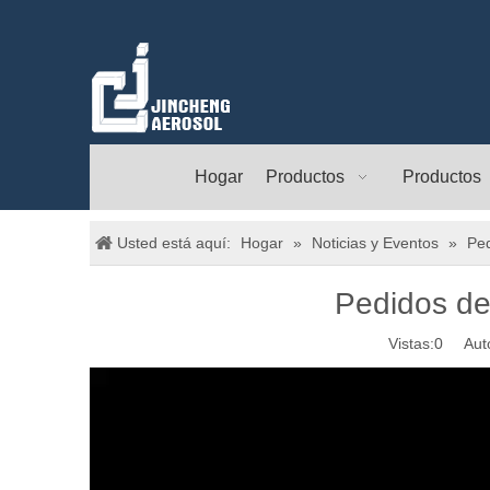
Hogar
Productos
Productos
Usted está aquí:
Hogar
»
Noticias y Eventos
»
Ped
Pedidos de
Vistas:
0
Autor: