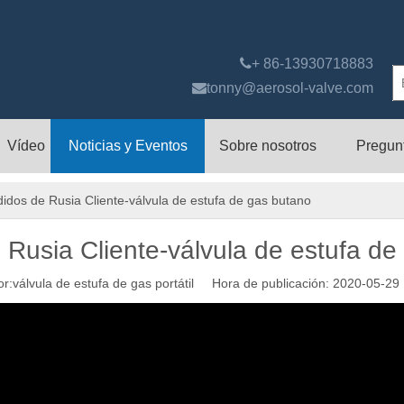

+ 86-13930718883

tonny@aerosol-valve.com
Vídeo
Noticias y Eventos
Sobre nosotros
Pregun
idos de Rusia Cliente-válvula de estufa de gas butano
 Rusia Cliente-válvula de estufa de
válvula de estufa de gas portátil Hora de publicación: 2020-05-