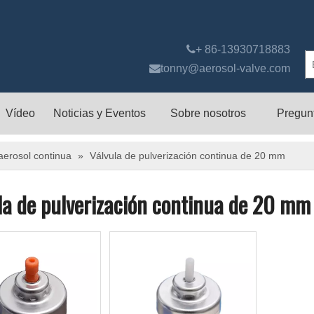

+ 86-13930718883

tonny@aerosol-valve.com
Vídeo
Noticias y Eventos
Sobre nosotros
Pregun
aerosol continua
»
Válvula de pulverización continua de 20 mm
la de pulverización continua de 20 mm