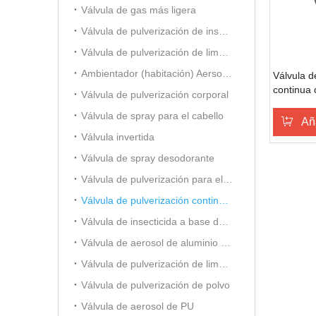
Válvula de gas más ligera
Válvula de pulverización de insecticida a base de aceite
Válvula de pulverización de limpiador de carburador
Ambientador (habitación) Aersol Vavle
Válvula d
continua
Válvula de pulverización corporal
Válvula de spray para el cabello
Aña
Válvula invertida
Válvula de spray desodorante
Válvula de pulverización para el cuidado del automóvil
Válvula de pulverización continua de 20 mm
Válvula de insecticida a base de alcohol
Válvula de aerosol de aluminio (para ambientador)
Válvula de pulverización de limpiador de espuma
Válvula de pulverización de polvo
Válvula de aerosol de PU