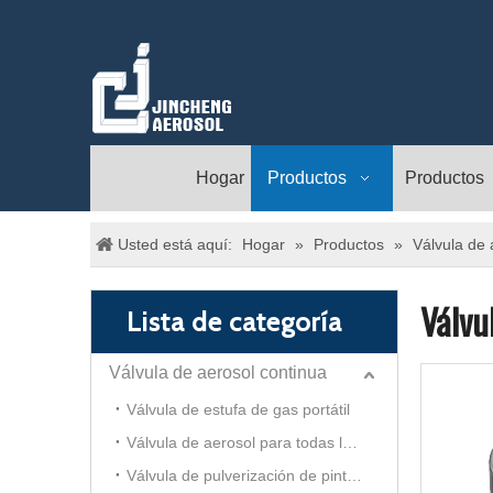
Hogar
Productos
Productos
Usted está aquí:
Hogar
»
Productos
»
Válvula de 
Válvu
Lista de categoría
Válvula de aerosol continua
Válvula de estufa de gas portátil
Válvula de aerosol para todas las direcciones
Válvula de pulverización de pintura