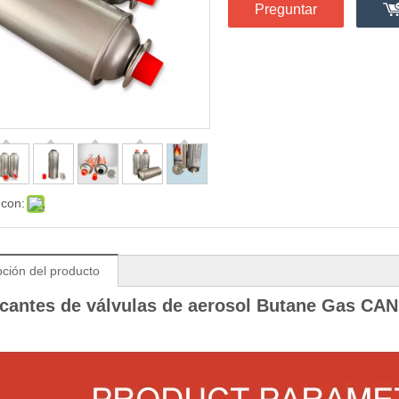
Preguntar
 con:
pción del producto
icantes de válvulas de aerosol Butane Gas CA