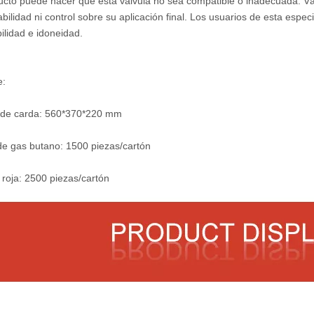
ucto puede hacer que esta válvula no sea compatible o inadecuada. Vál
bilidad ni control sobre su aplicación final. Los usuarios de esta espe
ilidad e idoneidad.
e:
de carda: 560*370*220 mm
de gas butano: 1500 piezas/cartón
 roja: 2500 piezas/cartón