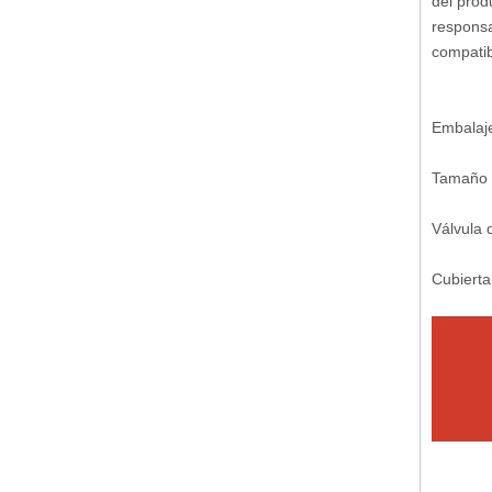
del prod
responsa
compatib
Embalaj
Tamaño 
Válvula 
Cubierta