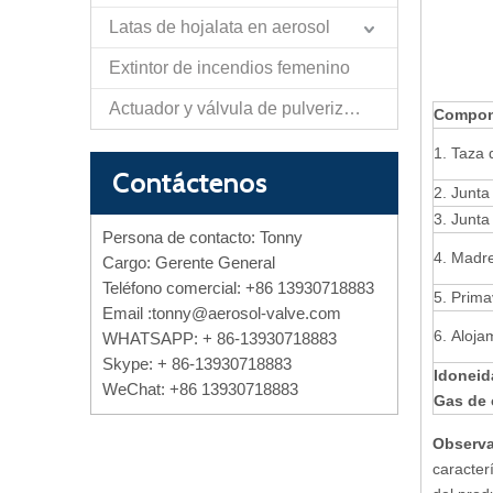
Latas de hojalata en aerosol
Extintor de incendios femenino
Actuador y válvula de pulverización de papel de autodefensa
Compon
1. Taza 
Contáctenos
2. Junta
3. Junta
Persona de contacto: Tonny
4. Madr
Cargo: Gerente General
Teléfono comercial: +86 13930718883
5. Prima
Email :
tonny@aerosol-valve.com
6. Aloja
WHATSAPP: + 86-13930718883
Skype: + 86-13930718883
Idoneida
WeChat: +86 13930718883
Gas de 
Observa
caracter