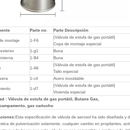
ente
Parte no
.
Parte Descripción
(Válvula de estufa de gas portátil)
de montaje
1-F6
Copa de montaje especial
 exterior
1-g1
Buna
 interna
1-B4
Buna
(Válvula de estufa de gas portátil)
e
1-A6
Tallo especial
vera
1-c4
Acero inoxidable
(Válvula de estufa de gas portátil)
miento
1-d7
Vivienda especial
d : Válvula de estufa de gas portátil
, Butane Gas,
campamento, gas cartucho
ciones:
Esta especificación de válvula de aerosol ha sido diseñada y d
ística de pulverización solamente, cualquier cambio en propilantes, acti