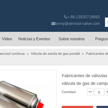

+ 86-13930718883

tonny@aerosol-valve.com
Vídeo
Noticias y Eventos
Sobre nosotros
Pregun
aerosol continua
»
Válvula de estufa de gas portátil
»
Fabricantes de
Fabricantes de válvulas 
válvula de gas de cam
Cantidad: