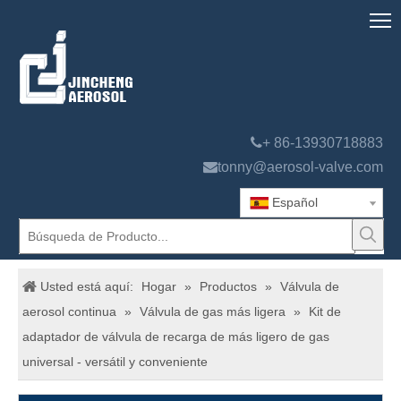

+ 86-13930718883

tonny@aerosol-valve.com
Español
Usted está aquí:
Hogar
»
Productos
»
Válvula de
aerosol continua
»
Válvula de gas más ligera
»
Kit de
adaptador de válvula de recarga de más ligero de gas
universal - versátil y conveniente