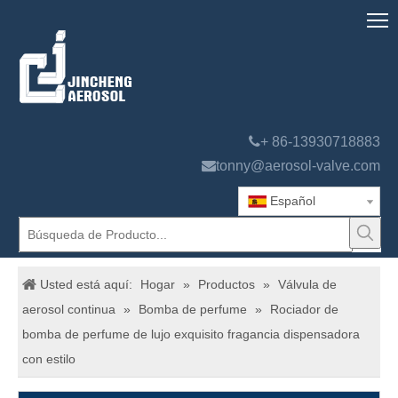

+ 86-13930718883

tonny@aerosol-valve.com
Español
Usted está aquí:
Hogar
»
Productos
»
Válvula de
aerosol continua
»
Bomba de perfume
»
Rociador de
bomba de perfume de lujo exquisito fragancia dispensadora
con estilo