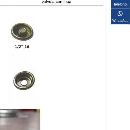
válvula continua
teléfono
WhatsApp