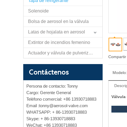
Tapa de refrigerante
Solenoide
Bolsa de aerosol en la válvula
Latas de hojalata en aerosol
Extintor de incendios femenino
Actuador y válvula de pulverización de papel de autodefensa
Compartir
Contáctenos
Modelo:
Descri
Persona de contacto: Tonny
Cargo: Gerente General
Válvula
Teléfono comercial: +86 13930718883
Email :
tonny@aerosol-valve.com
WHATSAPP: + 86-13930718883
Skype: + 86-13930718883
WeChat: +86 13930718883