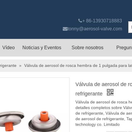

+ 86-13930718883

tonny@aerosol-valve.com
Vídeo
Noticias y Eventos
Sobre nosotros
Pregun
rigerante
»
Válvula de aerosol de rosca hembra de 1 pulgada para lat
Válvula de aerosol de r
refrigerante
Válvula de aerosol de rosca h
detalles completos sobre Válv
de refrigerante, Válvula de ae
de aerosol de refrigerante, Ta
technology co. Limitado