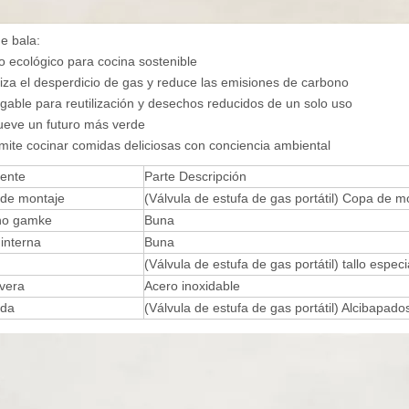
e bala:
 ecológico para cocina sostenible
za el desperdicio de gas y reduce las emisiones de carbono
able para reutilización y desechos reducidos de un solo uso
eve un futuro más verde
mite cocinar comidas deliciosas con conciencia ambiental
ente
Parte Descripción
 de montaje
(Válvula de estufa de gas portátil) Copa de m
rno gamke
Buna
 interna
Buna
(Válvula de estufa de gas portátil) tallo especi
vera
Acero inoxidable
nda
(Válvula de estufa de gas portátil) Alcibapado