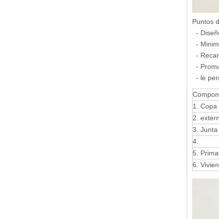
Puntos d
- Diseño
- Minimi
- Recarg
- Promu
- le per
Compon
1. Copa
2. exte
3. Junta
4.
5. Prima
6. Vivie