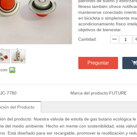
patrones de sueño y esforzars
fitness también ofrece notifica
mantenerse conectado mientra
en bicicleta o simplemente man
acondicionamiento físico inte
objetivos de bienestar.
Cantidad:
Preguntar
 con:
JC-7780
Marca del producto:
FUTURE
pción del Producto
ión del producto: Nuestra válvula de estufa de gas butano ecológica le
te del medio ambiente. Hecho en mente con sostenibilidad, esta válvul
no. Está diseñado para ser recargable, promover la reutilización y red