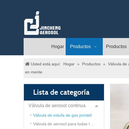
Hogar
Productos
Productos
Usted está aquí:
Hogar
»
Productos
»
Válvula de 
en mente
Lista de categoría
Válvula de aerosol continua
Válvula de estufa de gas portátil
Válvula de aerosol para todas las direcciones