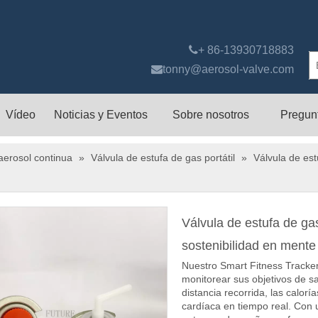

+ 86-13930718883

tonny@aerosol-valve.com
Vídeo
Noticias y Eventos
Sobre nosotros
Pregun
aerosol continua
»
Válvula de estufa de gas portátil
»
Válvula de est
Válvula de estufa de ga
sostenibilidad en ment
Nuestro Smart Fitness Tracke
monitorear sus objetivos de sa
distancia recorrida, las calo
cardíaca en tiempo real. Con 