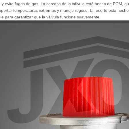
e y evita fugas de gas. La carcasa de la válvula está hecha de POM, qu
portar temperaturas extremas y manejo rugoso. El resorte está hecho 
ble para garantizar que la válvula funcione suavemente.