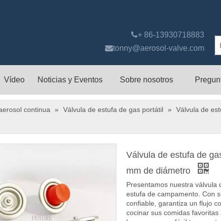

+ 86-13930718883

tonny@aerosol-valve.com
Vídeo
Noticias y Eventos
Sobre nosotros
Pregun
aerosol continua
»
Válvula de estufa de gas portátil
»
Válvula de est
Válvula de estufa de gas
mm de diámetro
Presentamos nuestra válvula d
estufa de campamento. Con su 
confiable, garantiza un flujo 
cocinar sus comidas favoritas 