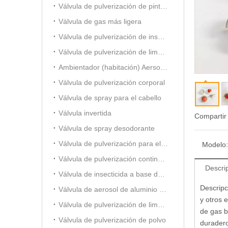
Válvula de pulverización de pintura
Válvula de gas más ligera
Válvula de pulverización de insecticida a base de aceite
Válvula de pulverización de limpiador de carburador
Ambientador (habitación) Aersol Vavle
Válvula de pulverización corporal
Válvula de spray para el cabello
Válvula invertida
Compartir
Válvula de spray desodorante
Válvula de pulverización para el cuidado del automóvil
Modelo:
Válvula de pulverización continua de 20 mm
Descri
Válvula de insecticida a base de alcohol
Descripc
Válvula de aerosol de aluminio (para ambientador)
y otros 
Válvula de pulverización de limpiador de espuma
de gas b
Válvula de pulverización de polvo
duradero