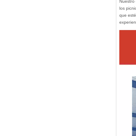
Nuestro 
los picn
que esté
experienc