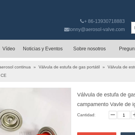

+ 86-13930718883

tonny@aerosol-valve.com
Vídeo
Noticias y Eventos
Sobre nosotros
Pregun
aerosol continua
»
Válvula de estufa de gas portátil
»
Válvula de est
e CE
Válvula de estufa de gas
campamento Vavle de ign
Cantidad: