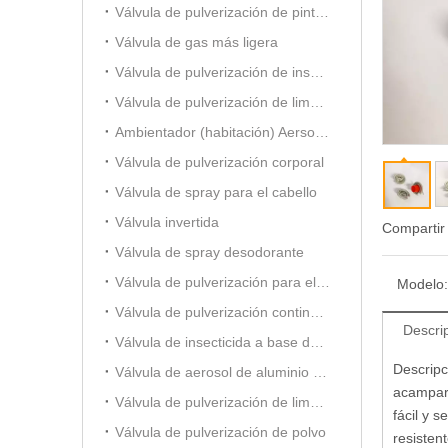
Válvula de pulverización de pintura
Válvula de gas más ligera
Válvula de pulverización de insecticida a base de aceite
Válvula de pulverización de limpiador de carburador
Ambientador (habitación) Aersol Vavle
Válvula de pulverización corporal
Válvula de spray para el cabello
Válvula invertida
Compartir
Válvula de spray desodorante
Válvula de pulverización para el cuidado del automóvil
Modelo:
Válvula de pulverización continua de 20 mm
Descri
Válvula de insecticida a base de alcohol
Descripc
Válvula de aerosol de aluminio (para ambientador)
acampar,
Válvula de pulverización de limpiador de espuma
fácil y 
Válvula de pulverización de polvo
resisten