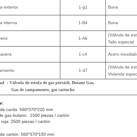
a exterior
1-g1
Buna
a interna
1-B4
Buna
(Válvula de est
enir
1-A6
Tallo especial
mavera
1-c4
Acero inoxidab
(Válvula de est
amiento
1-d7
Vivienda espe
ad : Válvula de estufa de gas portátil
, Butane Gas,
Gas de campamento, gas cartucho
e:
 de carda: 560*370*220 mm
de gas butano: 1500 piezas / cartón
 roja: 2500 piezas / cartón
de cartón: 560*370*193 mm