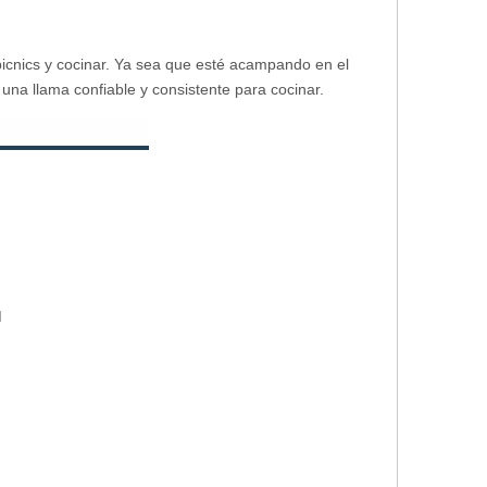
, picnics y cocinar. Ya sea que esté acampando en el
una llama confiable y consistente para cocinar.
n de zinc
 POM