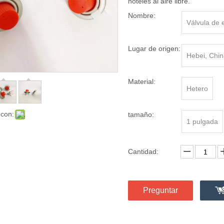
hoteles al aire libre.
Nombre:
Válvula de 
Lugar de origen:
Hebei, Chin
Material:
Hetero
 con:
tamaño:
1 pulgada
Cantidad:
Preguntar