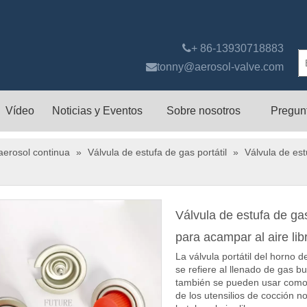

+ 86-13930718883

tonny@aerosol-valve.com
Vídeo
Noticias y Eventos
Sobre nosotros
Pregun
aerosol continua
»
Válvula de estufa de gas portátil
»
Válvula de est
Válvula de estufa de gas
para acampar al aire lib
La válvula portátil del horno 
se refiere al llenado de gas b
también se pueden usar como c
de los utensilios de cocción no 