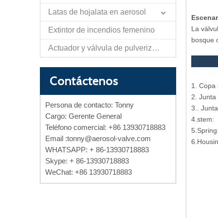
Latas de hojalata en aerosol
Escenar
La válvu
Extintor de incendios femenino
bosque o
Actuador y válvula de pulverización de papel de autodefensa
Contáctenos
1. Copa 
2. Junta
Persona de contacto: Tonny
3.. Junt
Cargo: Gerente General
4.st
Teléfono comercial: +86 13930718883
5.S
Email :
tonny@aerosol-valve.com
6.Housin
WHATSAPP: + 86-13930718883
Skype: + 86-13930718883
WeChat: +86 13930718883