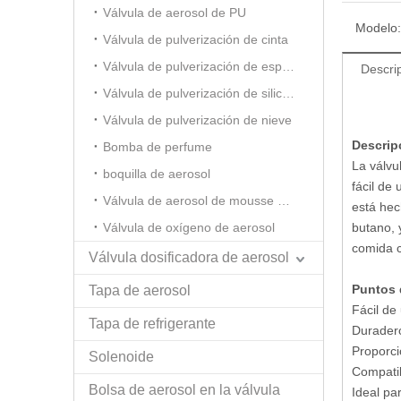
Válvula de aerosol de PU
Modelo:
Válvula de pulverización de cinta
Válvula de pulverización de espuma de afeitar
Descri
Válvula de pulverización de silicona
Válvula de pulverización de nieve
Descrip
Bomba de perfume
La válvu
boquilla de aerosol
fácil de
Válvula de aerosol de mousse para el cabello
está hec
Válvula de oxígeno de aerosol
butano, 
comida c
Válvula dosificadora de aerosol
Puntos 
Tapa de aerosol
Fácil de 
Tapa de refrigerante
Durader
Proporci
Solenoide
Compatib
Bolsa de aerosol en la válvula
Ideal par