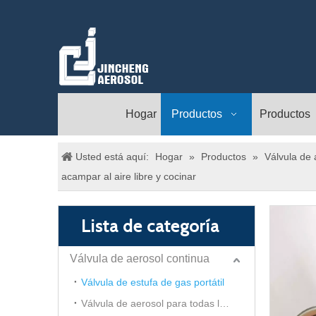
Hogar
Productos
Productos
Usted está aquí:
Hogar
»
Productos
»
Válvula de 
acampar al aire libre y cocinar
Lista de categoría
Válvula de aerosol continua
Válvula de estufa de gas portátil
Válvula de aerosol para todas las direcciones