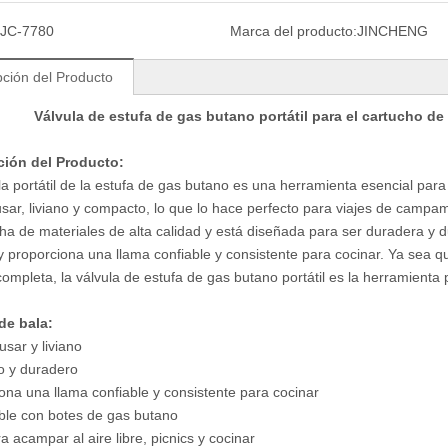
JC-7780
Marca del producto:
JINCHENG
pción del Producto
Válvula de estufa de gas butano portátil para el cartucho de 
ción del Producto:
la portátil de la estufa de gas butano es una herramienta esencial para 
 usar, liviano y compacto, lo que lo hace perfecto para viajes de campame
ha de materiales de alta calidad y está diseñada para ser duradera y du
y proporciona una llama confiable y consistente para cocinar. Ya sea 
ompleta, la válvula de estufa de gas butano portátil es la herramienta p
de bala:
usar y liviano
o y duradero
ona una llama confiable y consistente para cocinar
le con botes de gas butano
a acampar al aire libre, picnics y cocinar