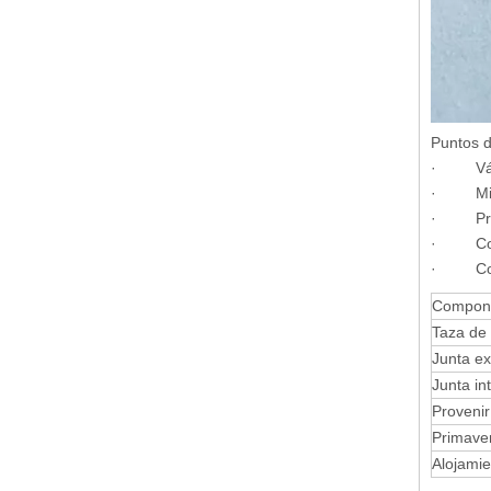
Puntos d
· Válvu
· Minim
· Propo
· Compa
· Contr
Compon
Taza de
Junta ex
Junta in
Provenir
Primave
Alojamie