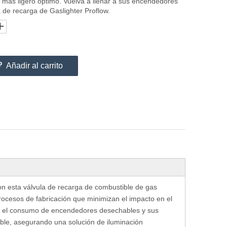
o más ligero óptimo. Vuelva a llenar a sus encendedores
a de recarga de Gaslighter Proflow.
Añadir al carrito
on esta válvula de recarga de combustible de gas
procesos de fabricación que minimizan el impacto en el
do el consumo de encendedores desechables y sus
ble, asegurando una solución de iluminación