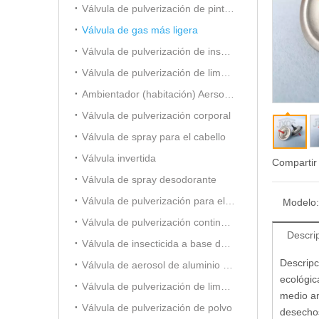
Válvula de pulverización de pintura
Válvula de gas más ligera
Válvula de pulverización de insecticida a base de aceite
Válvula de pulverización de limpiador de carburador
Ambientador (habitación) Aersol Vavle
Válvula de pulverización corporal
Válvula de spray para el cabello
Válvula invertida
Compartir
Válvula de spray desodorante
Válvula de pulverización para el cuidado del automóvil
Modelo:
Válvula de pulverización continua de 20 mm
Descri
Válvula de insecticida a base de alcohol
Descripc
Válvula de aerosol de aluminio (para ambientador)
ecológic
Válvula de pulverización de limpiador de espuma
medio am
Válvula de pulverización de polvo
desechos