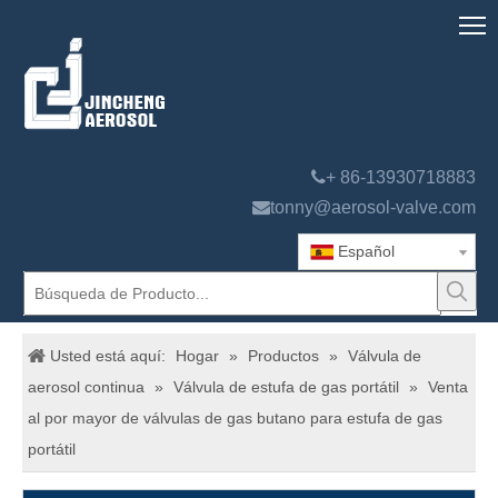

+ 86-13930718883

tonny@aerosol-valve.com
Español
Usted está aquí:
Hogar
»
Productos
»
Válvula de
aerosol continua
»
Válvula de estufa de gas portátil
»
Venta
al por mayor de válvulas de gas butano para estufa de gas
portátil