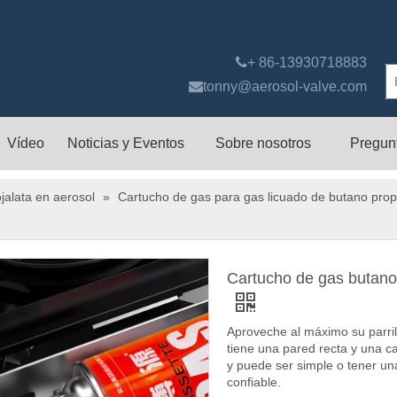

+ 86-13930718883

tonny@aerosol-valve.com
Vídeo
Noticias y Eventos
Sobre nosotros
Pregun
jalata en aerosol
»
Cartucho de gas para gas licuado de butano pro
Cartucho de gas butano 
Aproveche al máximo su parril
tiene una pared recta y una 
y puede ser simple o tener una
confiable.