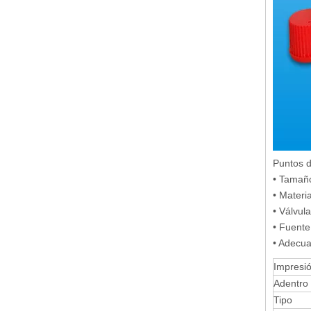
Puntos d
• Tamañ
• Materi
• Válvula
• Fuente
• Adecua
Impresió
Adentro
Tipo