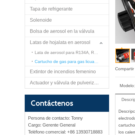
Tapa de refrigerante
Solenoide
Bolsa de aerosol en la válvula
Latas de hojalata en aerosol
Lata de aerosol para R134A, R600A, R290, R410, etc.
Cartucho de gas para gas licuado de butano propano
Compartir
Extintor de incendios femenino
Actuador y válvula de pulverización de papel de autodefensa
Modelo:
Descri
Contáctenos
Descripc
Persona de contacto: Tonny
electrod
Cargo: Gerente General
cartucho
Teléfono comercial: +86 13930718883
los cale