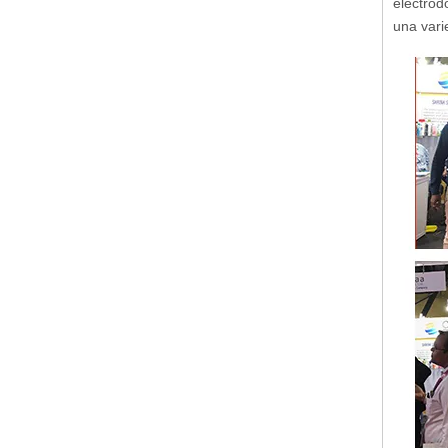
electrod
una vari