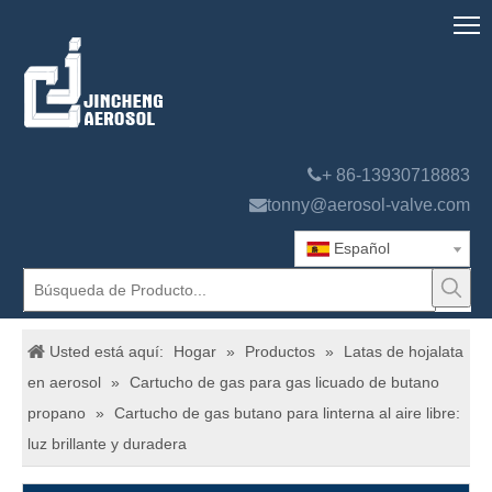

+ 86-13930718883

tonny@aerosol-valve.com
Español
Usted está aquí:
Hogar
»
Productos
»
Latas de hojalata
en aerosol
»
Cartucho de gas para gas licuado de butano
propano
»
Cartucho de gas butano para linterna al aire libre:
luz brillante y duradera