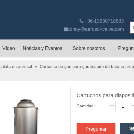

+ 86-13930718883

tonny@aerosol-valve.com
Vídeo
Noticias y Eventos
Sobre nosotros
Pregun
jalata en aerosol
»
Cartucho de gas para gas licuado de butano pro
Cartuchos para disposit
Cantidad:
Preguntar