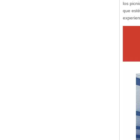
los picn
que esté
experienc