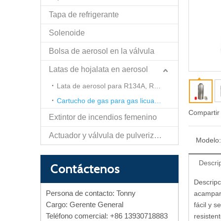
Tapa de refrigerante
Solenoide
Bolsa de aerosol en la válvula
Latas de hojalata en aerosol
Lata de aerosol para R134A, R600A, R290, R410, etc.
Cartucho de gas para gas licuado de butano propano
Compartir
Extintor de incendios femenino
Actuador y válvula de pulverización de papel de autodefensa
Modelo:
Descri
Contáctenos
Descripc
Persona de contacto: Tonny
acampar,
Cargo: Gerente General
fácil y 
Teléfono comercial: +86 13930718883
resisten