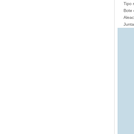
Tipo 
Bote 
Aleaci
Junta