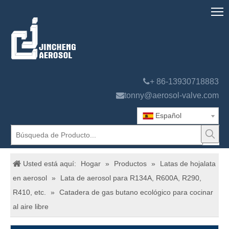

+ 86-13930718883

tonny@aerosol-valve.com
Español
Usted está aquí:
Hogar
»
Productos
»
Latas de hojalata
en aerosol
»
Lata de aerosol para R134A, R600A, R290,
R410, etc.
»
Catadera de gas butano ecológico para cocinar
al aire libre