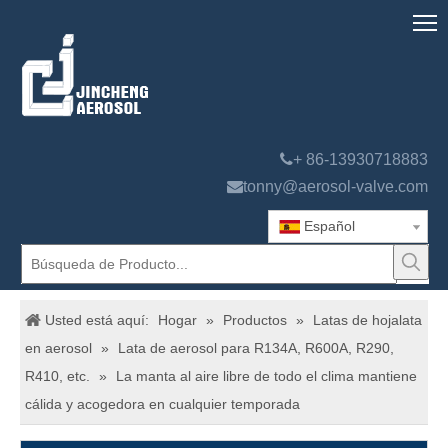

+ 86-13930718883

tonny@aerosol-valve.com
Español
Usted está aquí:
Hogar
»
Productos
»
Latas de hojalata
en aerosol
»
Lata de aerosol para R134A, R600A, R290,
R410, etc.
»
La manta al aire libre de todo el clima mantiene
cálida y acogedora en cualquier temporada