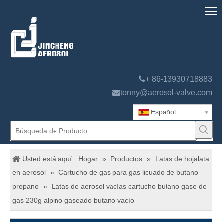

+ 86-13930718883

tonny@aerosol-valve.com
Español
Usted está aquí:
Hogar
»
Productos
»
Latas de hojalata
en aerosol
»
Cartucho de gas para gas licuado de butano
propano
»
Latas de aerosol vacías cartucho butano gase de
gas 230g alpino gaseado butano vacío