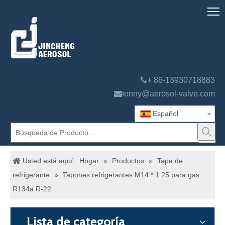

+ 86-13930718883

tonny@aerosol-valve.com
Español
Usted está aquí:
Hogar
»
Productos
»
Tapa de
refrigerante
»
Tapones refrigerantes M14 * 1.25 para gas
R134a R-22
Lista de categoría