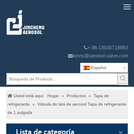

+ 86-13930718883

tonny@aerosol-valve.com
Español
Usted está aquí:
Hogar
»
Productos
»
Tapa de
refrigerante
»
Válvula de lata de aerosol Tapa de refrigerante
de 1 pulgada
Lista de categoría